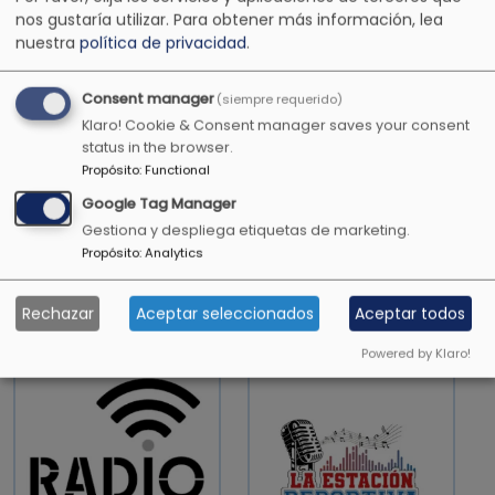
OTRAS EMISORAS DE COLOMBIA
nos gustaría utilizar.
Para obtener más información, lea
nuestra
política de privacidad
.
Consent manager
(siempre requerido)
Klaro! Cookie & Consent manager saves your consent
status in the browser.
Propósito
:
Functional
Google Tag Manager
Gestiona y despliega etiquetas de marketing.
Propósito
:
Analytics
Barrancabermeja
Radio Cristiana
Virtual
JEG
Rechazar
Aceptar seleccionados
Aceptar todos
Powered by Klaro!