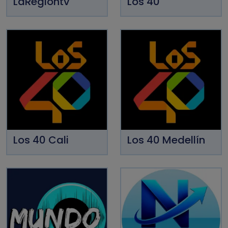
LaRegióntv
Los 40
Los 40 Cali
Los 40 Medellín