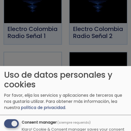
Electro Colombia
Electro Colombia
Radio Señal 1
Radio Señal 2
Uso de datos personales y
cookies
Por favor, elija los servicios y aplicaciones de terceros que
nos gustaría utilizar.
Para obtener más información, lea
nuestra
política de privacidad
.
Emisora De Dios
Emisora
Vallenata
Consent manager
(siempre requerido)
Cristiana
Klaro! Cookie & Consent manager saves your consent