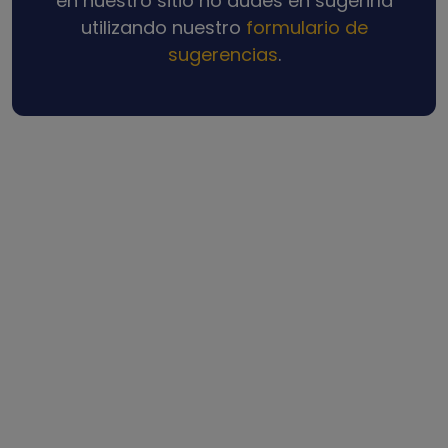
en nuestro sitio no dudes en sugerirla
utilizando nuestro
formulario de
sugerencias
.