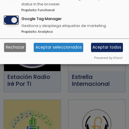
status in the browser.
Propósito
:
Functional
Google Tag Manager
Gestiona y despliega etiquetas de marketing.
Propósito
:
Analytics
Rechazar
Aceptar seleccionados
Aceptar todos
Powered by Klaro!
Estación Radio
Estrella
Iré Por Ti
Internacional