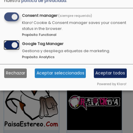
nuestra
política de privacidad
.
Consent manager
(siempre requerido)
Klaro! Cookie & Consent manager saves your consent
status in the browser.
Propósito
:
Functional
Google Tag Manager
Radio Cielos
Javeriana
Gestiona y despliega etiquetas de marketing.
Propósito
:
Analytics
Abiertos
Estéreo
Rechazar
Aceptar seleccionados
Aceptar todos
Powered by Klaro!