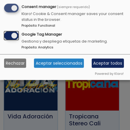
Consent manager
(siempre requerido)
Klaro! Cookie & Consent manager saves your consent
status in the browser.
Propósito
:
Functional
La Kalle
Barranquilla
Google Tag Manager
Estereo
Gestiona y despliega etiquetas de marketing.
Propósito
:
Analytics
Rechazar
Aceptar seleccionados
Aceptar todos
Powered by Klaro!
Vida Adoración
Tropicana
Stereo Cali